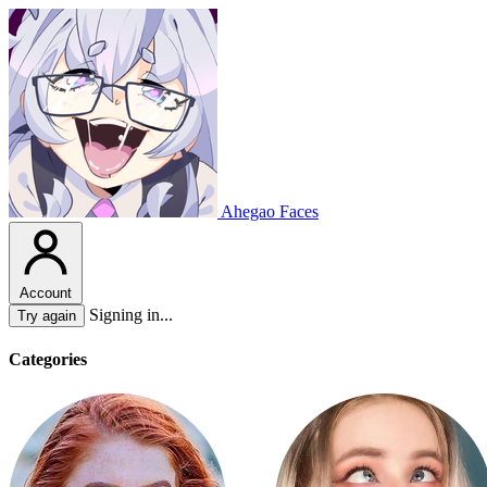
Ahegao Faces
Account
Signing in...
Try again
Categories