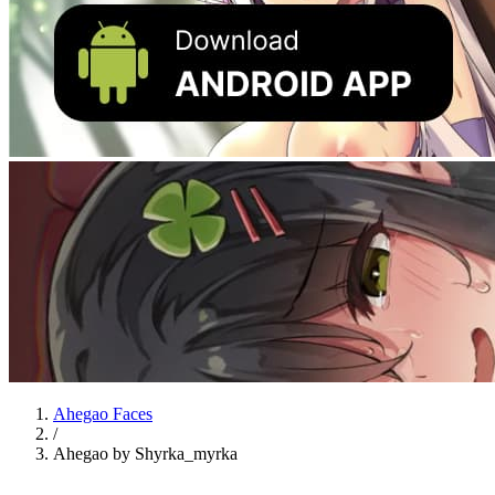
Ahegao Faces
/
Ahegao by Shyrka_myrka