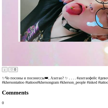
↓
♡
0
✨Чо посоны и посонессы👑, Ахегао? ✨ . . . . #ахегаофейс #дев
#khersontattoo #tattoos#khersongram #kherson_people #inked #tattoo
Comments
0