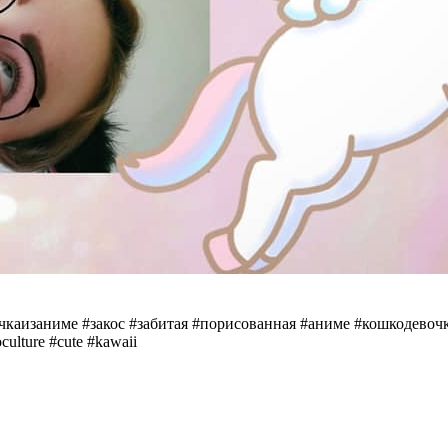
очкаизаниме #закос #забитая #порисованная #аниме #кошкодевочк
culture #cute #kawaii