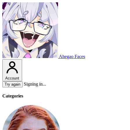
Ahegao Faces
Account
Signing in...
Try again
Categories