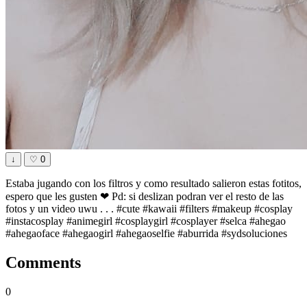
↓
♡
0
Estaba jugando con los filtros y como resultado salieron estas fotitos,
espero que les gusten ❤ Pd: si deslizan podran ver el resto de las
fotos y un video uwu . . . #cute #kawaii #filters #makeup #cosplay
#instacosplay #animegirl #cosplaygirl #cosplayer #selca #ahegao
#ahegaoface #ahegaogirl #ahegaoselfie #aburrida #sydsoluciones
Comments
0