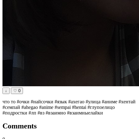
↓
♡
0
что то #очки #найсочки #язык #ахегао #улица #аниме #хентай
#семпай #ahegao #anime #sempai #hentai #глупоелицо
#подростки #лп #вз #взаимно #взаимныелайки
Comments