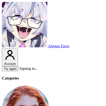
Ahegao Faces
Account
Signing in...
Try again
Categories