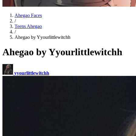
Ahegao Faces
/
Teens Ahegao
/
Ahegao by Yyourlittlewitchh
Ahegao by Yyourlittlewitchh
yyourlittlewitchh