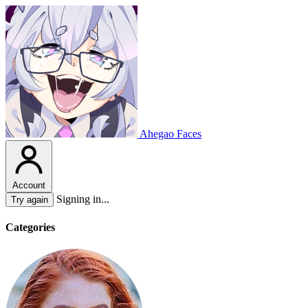
Ahegao Faces
Account
Signing in...
Try again
Categories