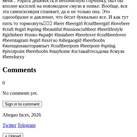
меня’. Убрать дешевость и непонятную горчинку, был бы
вполне косплей на новомодное смузи в пивке. Вообще, вся
эта самоизоляция спаивает, да и не только она. Это
однообразие и давление, что бесит буквально все. И как тут
пить то тормознуть🤷🏻‍♂️ #beer #beergirl #craftbeergirl #lovebeer
#craft #egirl #spring #beautiful #russioncraftbeer #beerlifestyle
#girlinbeer #пиво #крафт #instabeer #beerlover #craftbeerlover
#beerstagram #egirl #ахегао #ahegaogirl #beerboobs
#женщинакотораяпьет #craftbeerporn #beerporn #spring
#pivotpoint #beerboobs #stayhome #оставайтесьдома #смузи
#beer4sexy
Comments
0
No comments yet.
Sign in to comment
Ahegao faces, 2026
Twitter
Telegram
+
Upload