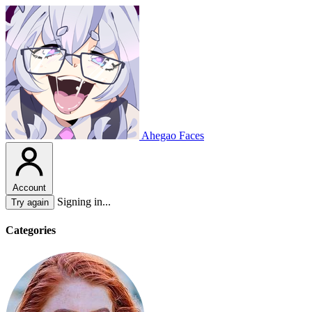
Ahegao Faces
Account
Signing in...
Try again
Categories