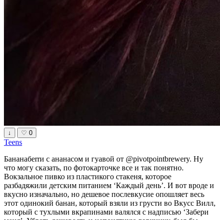
↓
♡
0
Teens
Бананабеrrи с ананасом и гуавой от @pivotpointbrewery. Ну
что могу сказать, по фотокарточке все и так понятно.
Вокзальное пивко из пластикого стакеня, которое
разбадяжили детским питанием ‘Каждый день’. И вот вроде и
вкусно изначально, но дешевое послевкусие опошляет весь
этот одинокий банан, который взяли из грусти во Вкусс Вилл,
который с тухлыми вкрапинами валялся с надписью ‘Забери